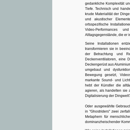
gedankliche Komplexität und
Tiefe. Technisch und handw
krude Materialität der Din
und akustischer Element
ortsspezifische Installati
Video-Performances un
Alltagsgegenstände, die er in
Seine Installationen en
transformieren sie in beei
der Betrachtung und Re
Deckenventilatoren, eine 
Deckengerüst aus Aluminium
umgebaut und dysfunktion
Bewegung gesetzt, Videos 
markante Sound- und Lichte
hebt der Künstler die allt
agieren, als handelten sie
Digitalisierung der Dingwelt
Oder ausgewählte Gebrauc
in "Ghostriders" zwei zerf
Metaphern für menschliches
dominanzheischender Komm