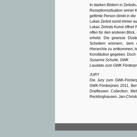
In starken Bildern in Zerbsts 
Rezeptionssituation seiner K
gefilmte Person direkt in die 
Lukas Zerbst somit immer au
Lukas Zerbsts Kunst öffnet
offen für den anderen Blick, 
erhebt. Die gewisse Düste
Scheitern erinnern, dem d
Hierarchie zu entkommen, let
Konstitution gegeben. Doch d
Susanne Schulte, GWK
Laudatio zum GWK Förderpr
JURY
Die Jury zum GWK-Förderpr
GWK-Förderpreis 2011, Ber
Draiflessen Collection, M
Recklinghausen, Jan-Christo