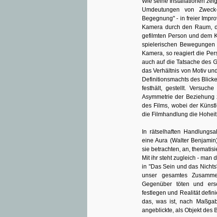
Wie seine Installationen ze
Umdeutungen von Zweck-R
Begegnung" - in freier Impr
Kamera durch den Raum, de
gefilmten Person und dem Ka
spielerischen Bewegungen 
Kamera, so reagiert die Pe
auch auf die Tatsache des G
das Verhältnis von Motiv u
Definitionsmachts des Blicke
festhält, gestellt. Versu
Asymmetrie der Beziehung
des Films, wobei der Künstl
die Filmhandlung die Hoheit
In rätselhaften Handlungsa
eine Aura (Walter Benjamin)
sie betrachten, an, thematisi
Mit ihr steht zugleich - ma
in "Das Sein und das Nichts"
unser gesamtes Zusamme
Gegenüber töten und ersc
festlegen und Realität defin
das, was ist, nach Maßgabe
angeblickte, als Objekt des B