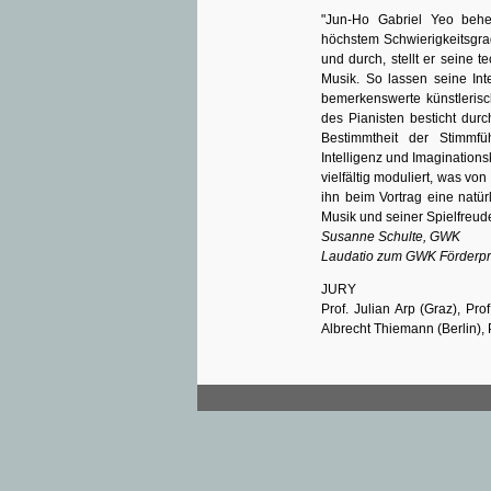
"Jun-Ho Gabriel Yeo beher
höchstem Schwierigkeitsgrad
und durch, stellt er seine 
Musik. So lassen seine Int
bemerkenswerte künstlerisc
des Pianisten besticht durc
Bestimmtheit der Stimmfü
Intelligenz und Imaginations
vielfältig moduliert, was vo
ihn beim Vortrag eine natür
Musik und seiner Spielfreud
Susanne Schulte, GWK
Laudatio zum GWK Förderpr
JURY
Prof. Julian Arp (Graz), Pro
Albrecht Thiemann (Berlin), 