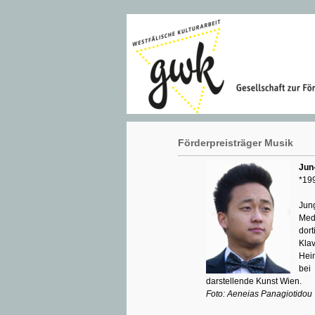
Förderpreisträger Musik
Jun
*199
Jun
Medi
dor
Klav
Hei
bei
darstellende Kunst Wien.
Foto: Aeneias Panagiotidou