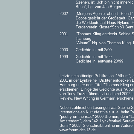
Szenen, in: „Ich bin nicht inner-l
Benn“, hg. von Jan Bürger.
2002
„Morgens Agonie, abends Elend.“ 
Doppelgesicht der Großstadt. Ca
die Werkleute auf Haus Nyland. 
Förderverein Kloster/Schloß Bentl
2001
"Thomas Kling entdeckt Sabine S
Hamburg
"Album". Hg. von Thomas Kling.
2000
Gedichte in: ndl 2/00
1999
Gedichte in: ndl 1/99
Gedichte in: entwürfe 20/99
Letzte selbständige Publikation: "Album", 
2001 in der Lyrikreihe "Dichter entdecken 
Hamburg unter dem Titel "Thomas Kling e
erschienen. Einige der Gedichte aus "Alb
von Tony Frazer übersetzt und sind 2002 im
Review. New Writing in German" erschiene
Neben zahlreichen Lesungen war Sabine Sc
internationalen Kulturfestivals u. a. beim "
"poetry on the road" 2000 Bremen, dem "L
Amsterdam", dem "42. Lyrikfestival Saraje
Berlin" 2003. Sie schreibt online im Autor
www.forum-der-13.de
.