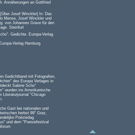
ich. Annäherungen an Gottfried
[Über Josef Winckler] In: Das
rlo Mense, Josef Winckler und
Hg. von Johannes Grave für den
age. Steinfurt
cho". Gedichte. Europa-Verlag
 Europa-Verlag Hamburg
ein Gedichtband mit Fotografien,
Dichter" des Europa Verlages in
ntdeckt Sabine Scho"
um" wurden ins Amerikanische
 Literaturjournal "Chicago
n.
ho Gast bei nationalen und
steirischen herbst 99" Graz,
andelijke Poëziedag
vo" und dem "Poesiefestival
enforum