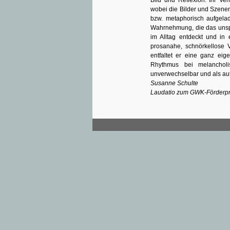
Bild und Reflexion. Ihr Ver
wobei die Bilder und Szene
bzw. metaphorisch aufgela
Wahrnehmung, die das unspe
im Alltag entdeckt und in 
prosanahe, schnörkellose V
entfaltet er eine ganz eig
Rhythmus bei melanchol
unverwechselbar und als aut
Susanne Schulte
Laudatio zum GWK-Förderpr