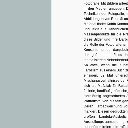
Fotografie. Mit Bildern arbe
in den Medien umgeben. Die
Techniken der Fotografie, i
Abbildungen von Realität un
Material findet Katrin Kamra
und Texte aus Handbüchern
Massenprodukte für die Prä
diese Bilder und ihre Darb
die Rolle der Fotografierte
Konsumenten der dargebote
der gefundenen Fotos in
thematisierten Nebenbedeut
So etwa, wenn die Künst
Farbstern aus einem Buch z
einzigen, 59 Mal untersc
Mischungsverhältnisse der Fa
sich als Maßstab für Farba
frisierte, landläufig hübsch
sternförmig angeordneten A
Portraitfoto, von diesem ge
Deren Farbabweichung vom
markiert. Diesen gedruckten 
großen Lambda-Ausbel
Ausstellungsraumes bringt,
gegenüber treten: ein raffi