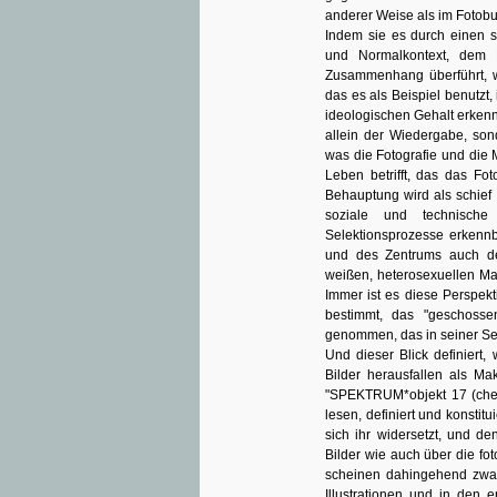
anderer Weise als im Fotob
Indem sie es durch einen s
und Normalkontext, dem F
Zusammenhang überführt, wi
das es als Beispiel benutzt,
ideologischen Gehalt erkenn
allein der Wiedergabe, son
was die Fotografie und die
Leben betrifft, das das Fot
Behauptung wird als schief b
soziale und technische 
Selektionsprozesse erkennb
und des Zentrums auch den
weißen, heterosexuellen Man
Immer ist es diese Perspekt
bestimmt, das "geschosse
genommen, das in seiner Sel
Und dieser Blick definiert, 
Bilder herausfallen als Ma
"SPEKTRUM*objekt 17 (chees
lesen, definiert und konstit
sich ihr widersetzt, und d
Bilder wie auch über die fo
scheinen dahingehend zwar 
Illustrationen und in den 