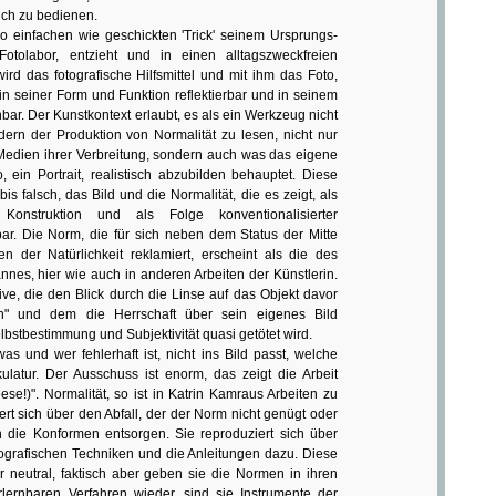
uch zu bedienen.
o einfachen wie geschickten 'Trick' seinem Ursprungs-
otolabor, entzieht und in einen alltagszweckfreien
rd das fotografische Hilfsmittel und mit ihm das Foto,
 in seiner Form und Funktion reflektierbar und in seinem
bar. Der Kunstkontext erlaubt, es als ein Werkzeug nicht
dern der Produktion von Normalität zu lesen, nicht nur
 Medien ihrer Verbreitung, sondern auch was das eigene
o, ein Portrait, realistisch abzubilden behauptet. Diese
is falsch, das Bild und die Normalität, die es zeigt, als
Konstruktion und als Folge konventionalisierter
ar. Die Norm, die für sich neben dem Status der Mitte
 der Natürlichkeit reklamiert, erscheint als die des
nes, hier wie auch in anderen Arbeiten der Künstlerin.
ive, die den Blick durch die Linse auf das Objekt davor
n" und dem die Herrschaft über sein eigenes Bild
bstbestimmung und Subjektivität quasi getötet wird.
was und wer fehlerhaft ist, nicht ins Bild passt, welche
kulatur. Der Ausschuss ist enorm, das zeigt die Arbeit
e!)". Normalität, so ist in Katrin Kamraus Arbeiten zu
uiert sich über den Abfall, der der Norm nicht genügt oder
en die Konformen entsorgen. Sie reproduziert sich über
tografischen Techniken und die Anleitungen dazu. Diese
neutral, faktisch aber geben sie die Normen in ihren
erlernbaren Verfahren wieder, sind sie Instrumente der