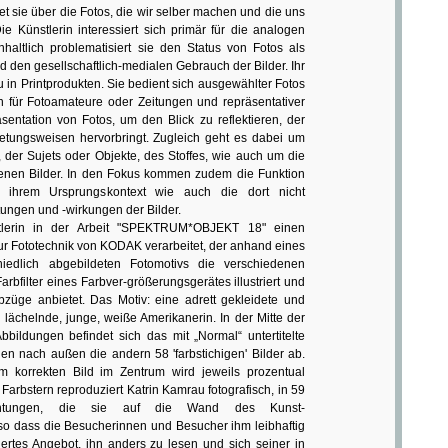
itet sie über die Fotos, die wir selber machen und die uns
 Künstlerin interessiert sich primär für die analogen
nhaltlich problematisiert sie den Status von Fotos als
d den gesellschaftlich-medialen Gebrauch der Bilder. Ihr
u in Printprodukten. Sie bedient sich ausgewählter Fotos
 für Fotoamateure oder Zeitungen und repräsentativer
sentation von Fotos, um den Blick zu reflektieren, der
ietungsweisen hervorbringt. Zugleich geht es dabei um
n, der Sujets oder Objekte, des Stoffes, wie auch um die
nen Bilder. In den Fokus kommen zudem die Funktion
 ihrem Ursprungskontext wie auch die dort nicht
ungen und -wirkungen der Bilder.
lerin in der Arbeit "SPEKTRUM*OBJEKT 18" einen
ur Fototechnik von KODAK verarbeitet, der anhand eines
hiedlich abgebildeten Fotomotivs die verschiedenen
rbfilter eines Farbver-größerungsgerätes illustriert und
bzüge anbietet. Das Motiv: eine adrett gekleidete und
e, lächelnde, junge, weiße Amerikanerin. In der Mitte der
bbildungen befindet sich das mit „Normal“ untertitelte
hen nach außen die andern 58 'farbstichigen' Bilder ab.
 korrekten Bild im Zentrum wird jeweils prozentual
Farbstern reproduziert Katrin Kamrau fotografisch, in 59
ichtungen, die sie auf die Wand des Kunst-
 so dass die Besucherinnen und Besucher ihm leibhaftig
niertes Angebot, ihn anders zu lesen und sich seiner in