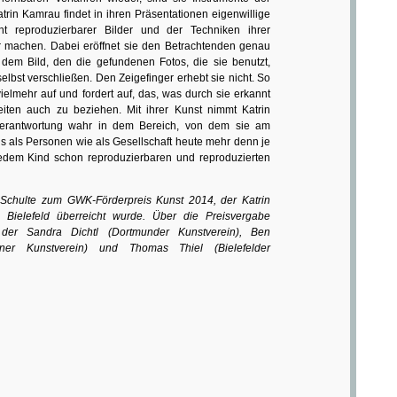
trin Kamrau findet in ihren Präsentationen eigenwillige
t reproduzierbarer Bilder und der Techniken ihrer
bar machen. Dabei eröffnet sie den Betrachtenden genau
dem Bild, den die gefundenen Fotos, die sie benutzt,
selbst verschließen. Den Zeigefinger erhebt sie nicht. So
 vielmehr auf und fordert auf, das, was durch sie erkannt
eiten auch zu beziehen. Mit ihrer Kunst nimmt Katrin
 Verantwortung wahr in dem Bereich, von dem sie am
ns als Personen wie als Gesellschaft heute mehr denn je
jedem Kind schon reproduzierbaren und reproduzierten
Schulte zum GWK-Förderpreis Kunst 2014, der Katrin
Bielefeld überreicht wurde. Über die Preisvergabe
 der Sandra Dichtl (Dortmunder Kunstverein), Ben
er Kunstverein) und Thomas Thiel (Bielefelder