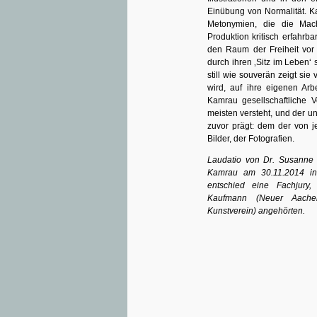
Einübung von Normalität. Ka
Metonymien, die die Mach
Produktion kritisch erfahr
den Raum der Freiheit vor 
durch ihren ‚Sitz im Leben‘ 
still wie souverän zeigt sie
wird, auf ihre eigenen Arb
Kamrau gesellschaftliche
meisten versteht, und der u
zuvor prägt: dem der von 
Bilder, der Fotografien.
Laudatio von Dr. Susanne 
Kamrau am 30.11.2014 in 
entschied eine Fachjury,
Kaufmann (Neuer Aachen
Kunstverein) angehörten.