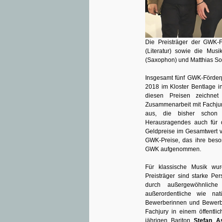
Die Preisträger der GWK-Fö
(Literatur) sowie die Musi
(Saxophon) und Matthias Sol
Insgesamt fünf GWK-Förderp
2018 im Kloster Bentlage in
diesen Preisen zeichnet 
Zusammenarbeit mit Fachjur
aus, die bisher schon ü
Herausragendes auch für di
Geldpreise im Gesamtwert v
GWK-Preise, das ihre beso
GWK aufgenommen.
Für klassische Musik wur
Preisträger sind starke Pe
durch außergewöhnliche 
außerordentliche wie natü
Bewerberinnen und Bewerb
Fachjury in einem öffentli
jährigen Bariton
Stefan 