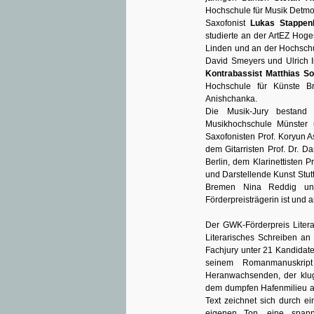
Hochschule für Musik Detmo
Saxofonist
Lukas Stappen
studierte an der ArtEZ Hog
Linden und an der Hochschul
David Smeyers und Ulrich I
Kontrabassist Matthias So
Hochschule für Künste Br
Anishchanka.
Die Musik-Jury bestand
Musikhochschule Münster 
Saxofonisten Prof. Koryun 
dem Gitarristen Prof. Dr. D
Berlin, dem Klarinettisten 
und Darstellende Kunst Stut
Bremen Nina Reddig und
Förderpreisträgerin ist und 
Der GWK-Förderpreis Liter
Literarisches Schreiben an 
Fachjury unter 21 Kandidat
seinem Romanmanuskript
Heranwachsenden, der klug 
dem dumpfen Hafenmilieu a
Text zeichnet sich durch e
eigenen Ton, eine spanne