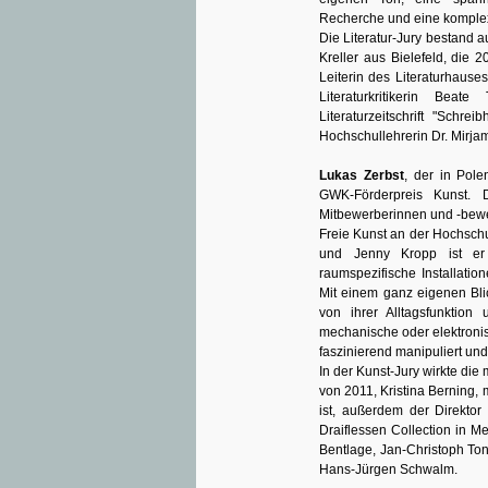
Recherche und eine komple
Die Literatur-Jury bestand au
Kreller aus Bielefeld, die
Leiterin des Literaturhauses
Literaturkritikerin Be
Literaturzeitschrift "Schre
Hochschullehrerin Dr. Mirja
Lukas Zerbst
, der in Pol
GWK-Förderpreis Kunst. 
Mitbewerberinnen und -bewer
Freie Kunst an der Hochschu
und Jenny Kropp ist er d
raumspezifische Installatio
Mit einem ganz eigenen Bli
von ihrer Alltagsfunktio
mechanische oder elektroni
faszinierend manipuliert und
In der Kunst-Jury wirkte die 
von 2011, Kristina Berning, m
ist, außerdem der Direkto
Draiflessen Collection in Me
Bentlage, Jan-Christoph Ton
Hans-Jürgen Schwalm.