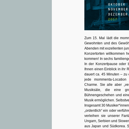
Zum 15. Mal lädt die momm
Gewohnten und des Gewöhnl
Abenden mit exzellenten j
Konzertorten willkommen he
kommen! In sechs familieng
In der Konzertpause oder 
Ihnen einen Einblick in ihr
dauert ca. 45 Minuten – zu
jede mommenta-Location 
Charme. Sie alle aber „ve
Musiksäle, die eine g
Bühnengeschehen und eine 
Musik ermöglichen. Selbstver
Insgesamt 30 Musiker*innen
„ordentlich“ ein oder verfüh
verleihen sie unserer Fan
Ungarn, Serbien und Slowen
aus Japan und Südkorea. Si