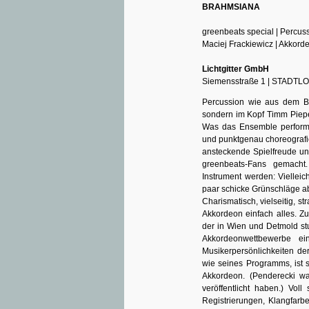
BRAHMSIANA
greenbeats special | Percus
Maciej Frackiewicz | Akkord
Lichtgitter GmbH
Siemensstraße 1 | STADTL
Percussion wie aus dem Bi
sondern im Kopf Timm Pieper
Was das Ensemble performt,
und punktgenau choreografie
ansteckende Spielfreude u
greenbeats-Fans gemach
Instrument werden: Vielleic
paar schicke Grünschläge 
Charismatisch, vielseitig, 
Akkordeon einfach alles. Z
der in Wien und Detmold st
Akkordeonwettbewerbe ei
Musikerpersönlichkeiten de
wie seines Programms, ist s
Akkordeon. (Penderecki wa
veröffentlicht haben.) Voll
Registrierungen, Klangfarb