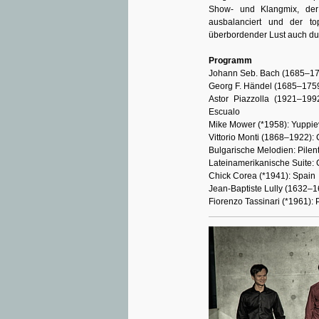
Show- und Klangmix, der k
ausbalanciert und der to
überbordender Lust auch dur
Programm
Johann Seb. Bach (1685–175
Georg F. Händel (1685–1759)
Astor Piazzolla (1921–199
Escualo
Mike Mower (*1958): Yuppie
Vittorio Monti (1868–1922):
Bulgarische Melodien: Pilen
Lateinamerikanische Suite:
Chick Corea (*1941): Spain
Jean-Baptiste Lully (1632–1
Fiorenzo Tassinari (*1961): 