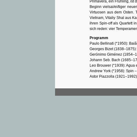
Primavera, ein Frühling, ist
Beginn vielsai/ei/tiger neu
Virtuosen aus dem Osten.
Vietnam, Vitaliy Shal aus 
ihren Spin-off als Quartett 
sich reden: vier Temperamen
Programm
Paulo Bellinati (*1950): Ba
Georges Bizet (1838–1875):
Gerónimo Giménez (1854–192
Johann Seb. Bach (1685–175
Leo Brouwer (*1939): Agua 
Andrew York (*1958): Spin 
Astor Piazzolla (1921–1992)