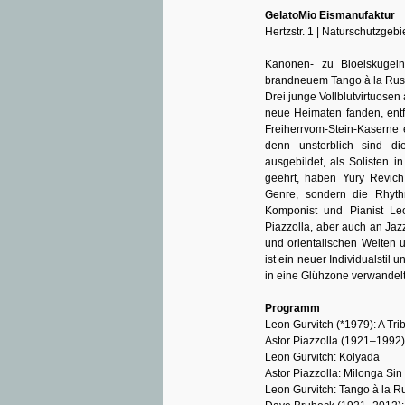
GelatoMio Eismanufaktur
Hertzstr. 1 | Naturschutzg
Kanonen- zu Bioeiskugeln 
brandneuem Tango à la Rus
Drei junge Vollblutvirtuose
neue Heimaten fanden, ent
Freiherrvom-Stein-Kaserne e
denn unsterblich sind die
ausgebildet, als Solisten 
geehrt, haben Yury Revic
Genre, sondern die Rhyt
Komponist und Pianist Le
Piazzolla, aber auch an Jaz
und orientalischen Welten 
ist ein neuer Individualsti
in eine Glühzone verwandelt:
Programm
Leon Gurvitch (*1979): A Trib
Astor Piazzolla (1921–1992)
Leon Gurvitch: Kolyada
Astor Piazzolla: Milonga Sin
Leon Gurvitch: Tango à la R