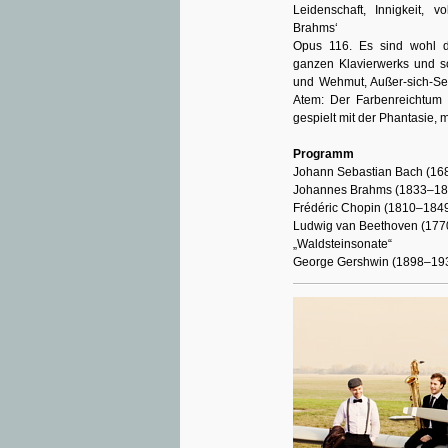
Leidenschaft, Innigkeit, 
Brahms‘
Opus 116. Es sind wohl d
ganzen Klavierwerks und s
und Wehmut, Außer-sich-Se
Atem: Der Farbenreichtum 
gespielt mit der Phantasie, 
Programm
Johann Sebastian Bach (16
Johannes Brahms (1833–1897
Frédéric Chopin (1810–1849)
Ludwig van Beethoven (1770–
„Waldsteinsonate“
George Gershwin (1898–193