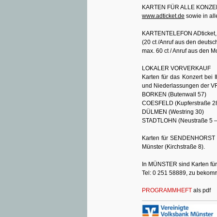
KARTEN FÜR ALLE KONZE
www.adticket.de
sowie in all
KARTENTELEFON ADticket, T
(20 ct /Anruf aus den deutsc
max. 60 ct / Anruf aus den M
LOKALER VORVERKAUF
Karten für das Konzert bei
und Niederlassungen der VR
BORKEN (Butenwall 57)
COESFELD (Kupferstraße 2
DÜLMEN (Westring 30)
STADTLOHN (Neustraße 5 –
Karten für SENDENHORST gi
Münster (Kirchstraße 8).
In MÜNSTER sind Karten für 
Tel: 0 251 58889, zu bekom
PROGRAMMHEFT
als pdf