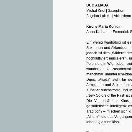
DUO ALIADA
Michal Knot | Saxophon
Bogdan Laketic | Akkordeon
Kirche Maria Königin
Anna-Katharina-Emmerick-S
Ein wenig waghalsig ist e
Saxophon und Akkordeon tu
jedoch ist dies „Wildern“ d
hochkultiviert musizieren
Polen, die in Wien leben, z
wunderbar sie zusammenkl
manchmal ununterscheidbar
Duos: „Aliada“ steht für d
Akkordeon und Saxophon, z
Künstler durchströmt, und i
„New Colors of the Past“ ist
Die Virtuosität der Künstl
gestalterische Intelligenz e
Tradition? – mischen sich kl
„Allianz“, die das Vergange
lebendig atmen lässt..