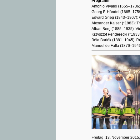
Programm
Antonio Vivaldi (1655–1736):
Georg F. Händel (1685–1759)
Edvard Grieg (1843–1907): 
Alexander Kaiser (*1983): T
Alban Berg (1885–1935): Vie
Krzysztof Penderecki (*1933)
Béla Bartók (1881–1945): R
Manuel de Falla (1876–1946
Freitag, 13. November 2015,