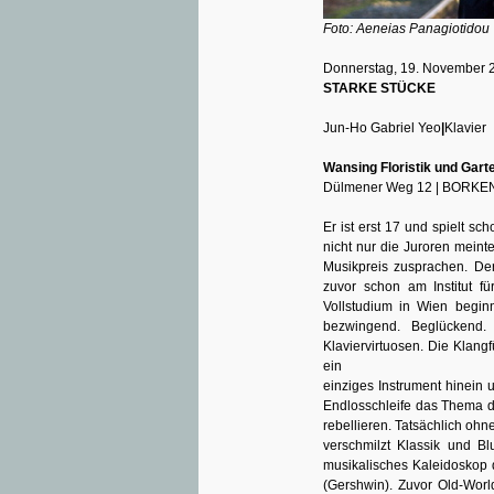
Foto: Aeneias Panagiotidou
Donnerstag, 19. November 2
STARKE STÜCKE
Jun-Ho Gabriel Yeo
|
Klavier
Wansing Floristik und Gar
Dülmener Weg 12 | BORKE
Er ist erst 17 und spielt s
nicht nur die Juroren mein
Musikpreis zusprachen. De
zuvor schon am Institut fü
Vollstudium in Wien beginn
bezwingend. Beglückend.
Klaviervirtuosen. Die Klang
ein
einziges Instrument hinein u
Endlosschleife das Thema de
rebellieren. Tatsächlich oh
verschmilzt Klassik und Bl
musikalisches Kaleidoskop 
(Gershwin). Zuvor Old-Worl