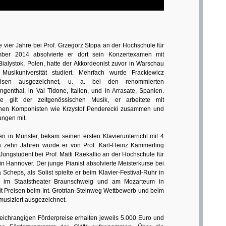
e vier Jahre bei Prof. Grzegorz Stopa an der Hochschule für
ber 2014 absolvierte er dort sein Konzertexamen mit
ialystok, Polen, hatte der Akkordeonist zuvor in Warschau
usikuniversität studiert. Mehrfach wurde Frackiewicz
reisen ausgezeichnet, u. a. bei den renommierten
enthal, in Val Tidone, Italien, und in Arrasate, Spanien.
e gilt der zeitgenössischen Musik, er arbeitete mit
chen Komponisten wie Krzystof Penderecki zusammen und
ungen mit.
en in Münster, bekam seinen ersten Klavierunterricht mit 4
on zehn Jahren wurde er von Prof. Karl-Heinz Kämmerling
r Jungstudent bei Prof. Matti Raekallio an der Hochschule für
n Hannover. Der junge Pianist absolvierte Meisterkurse bei
Scheps, als Solist spielte er beim Klavier-Festival-Ruhr in
, im Staatstheater Braunschweig und am Mozarteum in
it Preisen beim Int. Grotrian-Steinweg Wettbewerb und beim
usiziert ausgezeichnet.
eichrangigen Förderpreise erhalten jeweils 5.000 Euro und