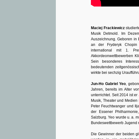
Maciej Frackiewicz
studiert
Musik Detmold. Im Dezem
Auszeichnung. Geboren in B
an der Fryderyk Chopin M
international mit 1. P
Akkordeonwettbewerben Kling
Sein besonderes Interess
bedeutenden zeitgenössis
wirkte bei sechzig Uraufführ
Jun-Ho Gabriel Yeo
, gebor
Jahren, bereits im Alter v
unterrichtet. Seit 2014 ist e
Musik, Theater und Medien i
Peter Feuchtwanger und Ilja 
der Essener Philharmonie
Salzburg. Yeo wurde u. a. m
Bundeswettbewerb Jugend m
Die Gewinner der beiden gl