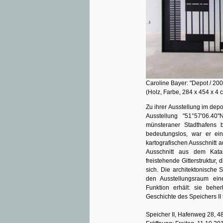
Caroline Bayer: "Depot / 200
(Holz, Farbe, 284 x 454 x 4 
Zu ihrer Ausstellung im depo
Ausstellung "51°57'06.40
münsteraner Stadthafens b
bedeutungslos, war er ein
kartografischen Ausschnitt
Ausschnitt aus dem Kata
freistehende Gitterstruktur
sich. Die architektonische 
den Ausstellungsraum eine
Funktion erhält: sie behe
Geschichte des Speichers II t
Speicher II, Hafenweg 28, 