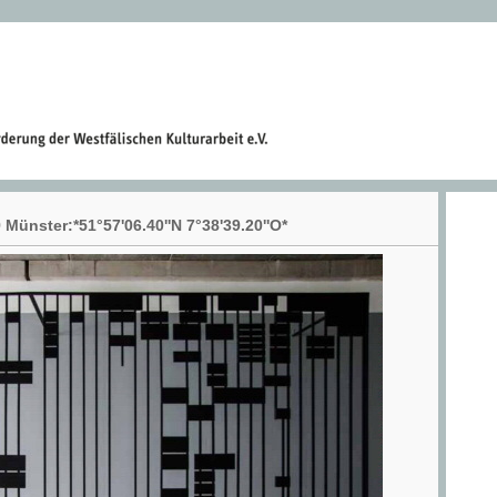
Münster:*51°57'06.40''N 7°38'39.20''O*