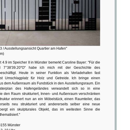
3 / Ausstellungsansicht Quartier am Hafen"
cm)
t 4.9 im Speicher II in Münster bemerkt Caroline Bayer: "Für die
''N 7°38'39.20''O" habe ich mich mit der Geschichte des
eschäftigt. Heute in seiner Funktion als Verladehafen fast
st Umschlagplatz für Holz und Getreide. Ich bringe einen
 aus dem Außenraum als Fundstück in den Ausstellungsraum. Ein
sterplan des Hafengeländes verwandelt sich so in eine
, die den Raum strukturiert, Innen- und Außenraum verschränken
Struktur erinnert nun an ein Möbelstück, einen Raumteiler, das
rseits neu strukturiert und andererseits selber eine neue
rbergt ein skulpturales Objekt, das im weitesten Sinne die
hematisiert."
48155 Münster