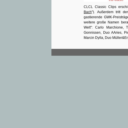
CLCL Classic Clips ersch
Bach
"). Außerdem tritt de
gastierende GWK-Preisträ
weitere große Namen bera
Welt": Carlo Marchione, 
Gonnissen, Duo AAries, Pio
Marcin Dylla, Duo Müller&Er