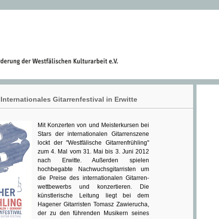
 Internationales Gitarrenfestival in Erwitte
Mit Konzerten von und Meisterkursen bei
Stars der internationalen Gitarren­szene
lockt der "Westfälische Gitarren­frühling"
zum 4. Mal vom 31. Mai bis 3. Juni 2012
nach Erwitte. Außerden spielen
hochbegabte Nachwuchs­gitarristen um
die Preise des inter­nationalen Gitarren­
wettbewerbs und konzertieren. Die
künstlerische Leitung liegt bei dem
Hagener Gitarristen Tomasz Zawierucha,
der zu den führenden Musikern seines