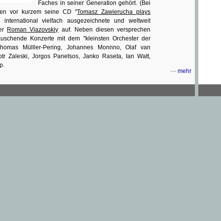
Faches in seiner Generation gehört. (Bei
ien vor kurzem seine CD "
Tomasz Zawierucha plays
r international vielfach ausgezeichnete und weltweit
ger
Roman Viazovskiy
auf. Neben diesen versprechen
uschende Konzerte mit dem "kleinsten Orchester der
Thomas Mülller-Pering, Johannes Monnno, Olaf van
tr Zaleski, Jorgos Panetsos, Janko Raseta, Ian Watt,
p.
···
mehr