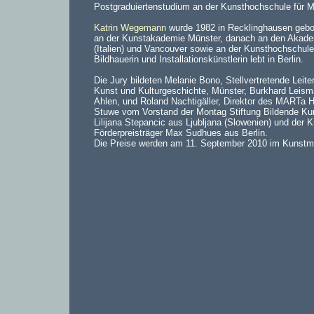
Postgraduiertenstudium an der Kunsthochschule für Me
Katrin Wegemann
wurde 1982 in Recklinghausen gebor
an der Kunstakademie Münster, danach an den Akadem
(Italien) und Vancouver sowie an der Kunsthochschul
Bildhauerin und Installationskünstlerin lebt in Berlin.
Die Jury bildeten Melanie Bono, Stellvertretende Lei
Kunst und Kulturgeschichte, Münster, Burkhard Leis
Ahlen, und Roland Nachtigäller, Direktor des MARTa H
Stuwe vom Vorstand der Montag Stiftung Bildende Kuns
Lilijana Stepancic aus Ljubljana (Slowenien) und der
Förderpreisträger Max Sudhues aus Berlin.
Die Preise werden am 11. September 2010 im Kunstm