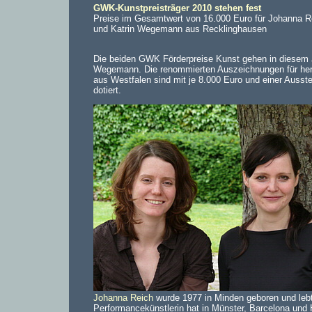
GWK-Kunstpreisträger 2010 stehen fest
Preise im Gesamtwert von 16.000 Euro für Johanna R
und Katrin Wegemann aus Recklinghausen
Die beiden GWK Förderpreise Kunst gehen in diesem 
Wegemann. Die renommierten Auszeichnungen für he
aus Westfalen sind mit je 8.000 Euro und einer Auss
dotiert.
Johanna Reich
wurde 1977 in Minden geboren und lebt
Performancekünstlerin hat in Münster, Barcelona und