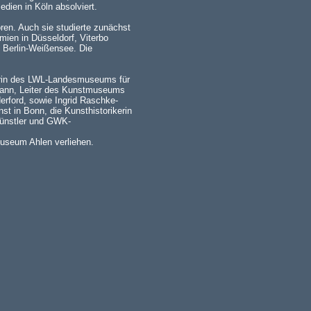
dien in Köln absolviert.
en. Auch sie studierte zunächst
ien in Düsseldorf, Viterbo
e Berlin-Weißensee. Die
terin des LWL-Landesmuseums für
mann, Leiter des Kunstmuseums
erford, sowie Ingrid Raschke-
t in Bonn, die Kunsthistorikerin
 Künstler und GWK-
useum Ahlen verliehen.